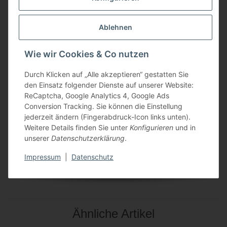
Inhalt:
1,00 stueck
Ablehnen
Angaben zur Produktsicherheit
Wie wir Cookies & Co nutzen
Durch Klicken auf „Alle akzeptieren“ gestatten Sie
Herstellerinformationen:
den Einsatz folgender Dienste auf unserer Website:
Baumgart heben und sichern GmbH
Von-Gallitzin-Str. 4
ReCaptcha, Google Analytics 4, Google Ads
Nordrhein-Westfalen
Conversion Tracking. Sie können die Einstellung
Ochtrup, Deutschland, 48607
jederzeit ändern (Fingerabdruck-Icon links unten).
mail@heben-sichern.de
Weitere Details finden Sie unter
Konfigurieren
und in
https://www.heben-sichern-shop.de
unserer
Datenschutzerklärung
.
Impressum
|
Datenschutz
Ähnliche Artikel