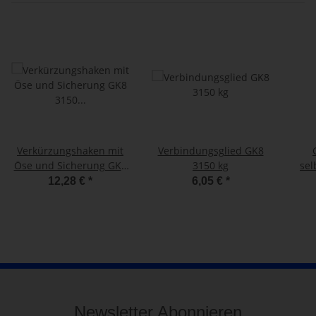
Verkürzungshaken mit
Verbindungsglied GK8
Öse und Sicherung GK8
3150 kg
sel
3150 kg mit H-Stempel
315
12,28 €
*
6,05 €
*
Newsletter Abonnieren