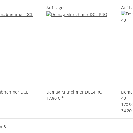
Auf Lager
Auf L
abnehmer DCL
Demag Mitnehmer DCL-PRO
Demag
17,80 €
*
40
170,9
34,20
on 3