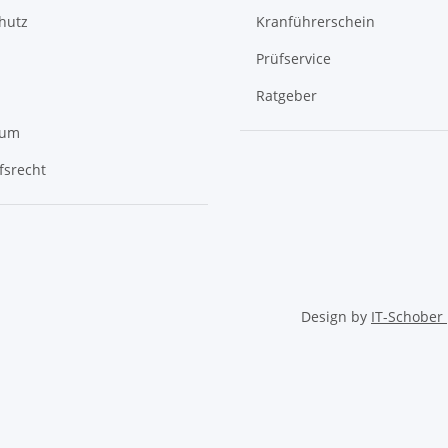
hutz
Kranführerschein
Prüfservice
Ratgeber
sum
fsrecht
Design by
IT-Schober