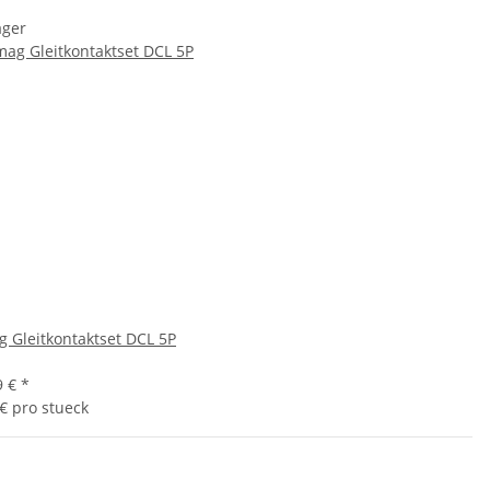
ager
 Gleitkontaktset DCL 5P
9 €
*
 € pro stueck