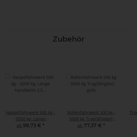
Zubehör
Haspelfahrwerk 500 kg -
Rollenfahrwerk 500 kg -
Trä
5000 kg, Länge
5000 kg Tragfähigkeit,
Handkette 2,5 - 9,5 m,
gelb
Gew
ab
99,73 €
*
ab
77,37 €
*
gelb