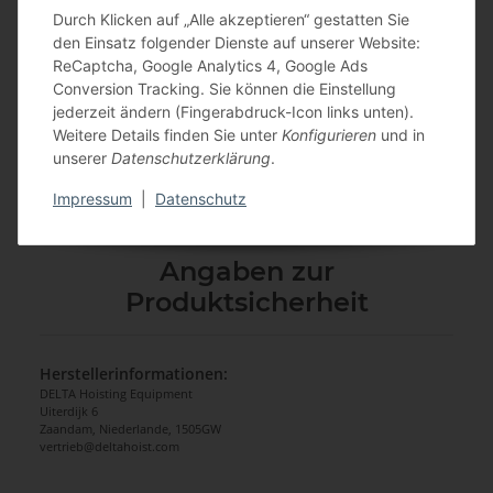
Durch Klicken auf „Alle akzeptieren“ gestatten Sie
Flaschenzug Delta Rot
Unterschiede vom
den Einsatz folgender Dienste auf unserer Website:
und Delta Gelb
Flaschenzug Delta Rot
ReCaptcha, Google Analytics 4, Google Ads
und Delta Gelb.
Conversion Tracking. Sie können die Einstellung
jederzeit ändern (Fingerabdruck-Icon links unten).
Weitere Details finden Sie unter
Konfigurieren
und in
unserer
Datenschutzerklärung
.
Produkteigenschaft
Wert
Inhalt:
1,00 stueck
Impressum
|
Datenschutz
Angaben zur
Produktsicherheit
Herstellerinformationen:
DELTA Hoisting Equipment
Uiterdijk 6
Zaandam, Niederlande, 1505GW
vertrieb@deltahoist.com