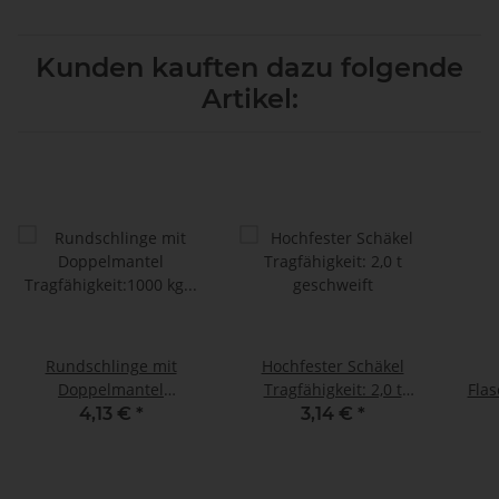
Kunden kauften dazu folgende
Artikel:
Rundschlinge mit
Hochfester Schäkel
Doppelmantel
Tragfähigkeit: 2,0 t
Flas
Tragfähigkeit:1000 kg
geschweift
4,13 €
*
3,14 €
*
Umfang:2 m