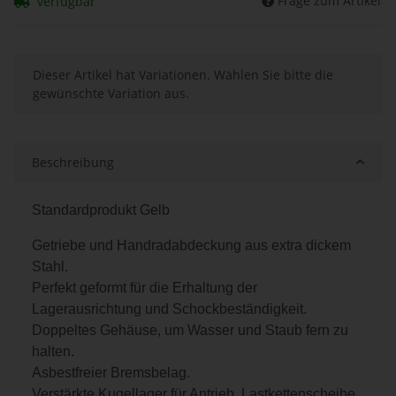
Frage zum Artikel
verfügbar
x
Dieser Artikel hat Variationen. Wählen Sie bitte die
gewünschte Variation aus.
Beschreibung
Standardprodukt Gelb
Getriebe und Handradabdeckung aus extra dickem
Stahl.
Perfekt geformt für die Erhaltung der
Lagerausrichtung und Schockbeständigkeit.
Doppeltes Gehäuse, um Wasser und Staub fern zu
halten.
Asbestfreier Bremsbelag.
Verstärkte Kugellager für Antrieb, Lastkettenscheibe