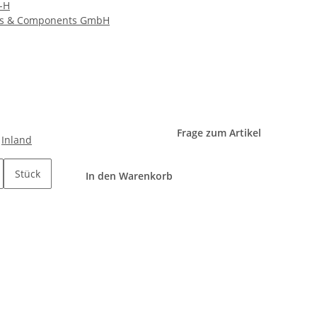
I-H
s & Components GmbH
Frage zum Artikel
e
Inland
Stück
In den Warenkorb