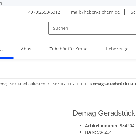
n
+49 (0)2553/5312
mail@heben-sichern.de
Sc
g
Abus
Zubehör für Krane
Hebezeuge
emag KBK Kranbaukasten
KBK II / II-L / II-H
Demag Geradstück II-L 
Demag Geradstück 
Artikelnummer:
984204
HAN:
984204