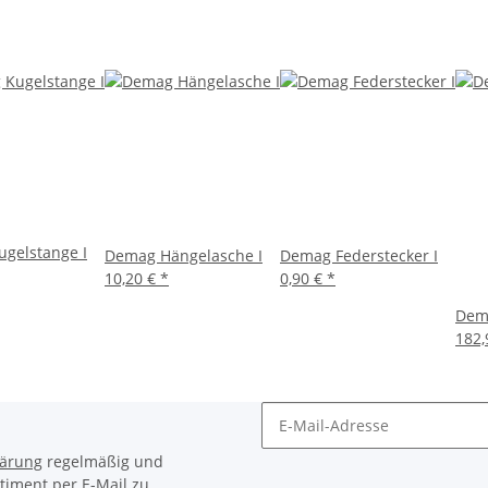
gelstange I
Demag Hängelasche I
Demag Federstecker I
10,20 €
*
0,90 €
*
Dema
182,
lärung
regelmäßig und
timent per E-Mail zu.