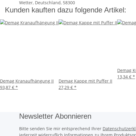
Wetter, Deutschland, 58300
Kunden kauften dazu folgende Artikel:
Demag Ku
13,34 €
*
Demag Kranaufhängung II
Demag Kappe mit Puffer II
93,87 €
*
27,29 €
*
Newsletter Abonnieren
Bitte senden Sie mir entsprechend Ihrer
Datenschutzerk
jederzeit widerruflich Informationen zu Ihrem Produktsor