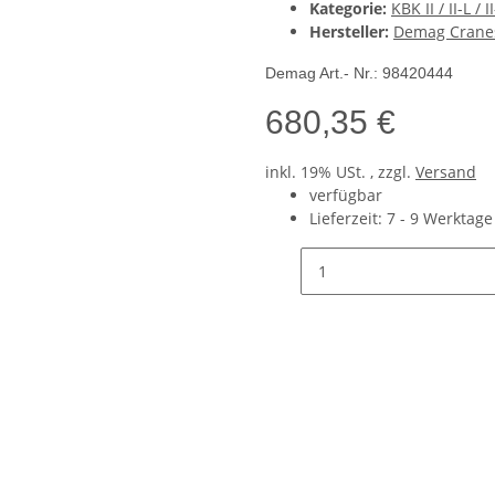
Kategorie:
KBK II / II-L / I
Hersteller:
Demag Crane
Demag Art.- Nr.: 98420444
680,35 €
inkl. 19% USt. , zzgl.
Versand
verfügbar
Lieferzeit:
7 - 9 Werktag