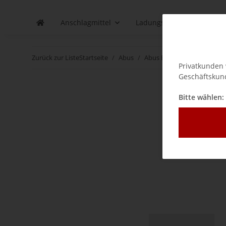
Anschlagmittel
Ladungssicherung
Zurück zur Liste
Startseite
Abus
Abus Ersatzteile / Verschlei
Privatkunden 
Geschäftskund
Bitte wählen: