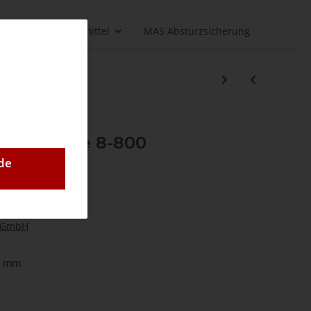
Lastaufnahmemittel
MAS Absturzsicherung
cher Größe 8-800
de
 GmbH
0 mm