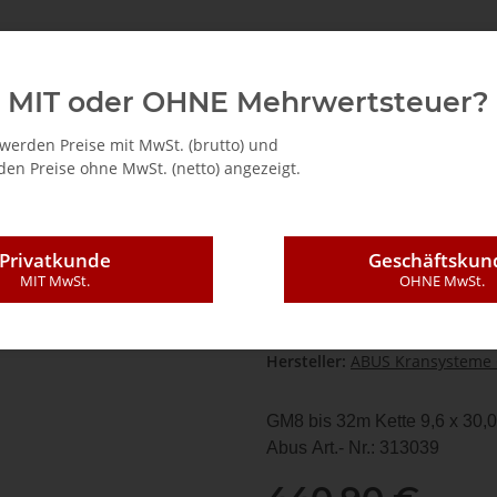
Demag
Abus
Zubehör für Krane
Hebezeuge
MIT oder OHNE Mehrwertsteuer?
ßteile
Kettenspeicher
Abus Kettenspeicher Größe 8-800
werden Preise mit MwSt. (brutto) und
en Preise ohne MwSt. (netto) angezeigt.
Abus Kettenspei
Privatkunde
Geschäftskun
MIT MwSt.
OHNE MwSt.
Artikelnummer:
313039
HAN:
313039
Kategorie:
Kettenspeicher
Hersteller:
ABUS Kransysteme
GM8 bis 32m Kette 9,6 x 30,
Abus Art.- Nr.: 313039