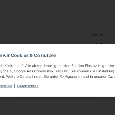
2,90 kg
2,90
kg
1,00 stueck
e wir Cookies & Co nutzen
Angaben zur Produktsicherheit
ch Klicken auf „Alle akzeptieren“ gestatten Sie den Einsatz folgende
lytics 4, Google Ads Conversion Tracking. Sie können die Einstellung
n). Weitere Details finden Sie unter
Konfigurieren
und in unserer
Date
ressum
|
Datenschutz